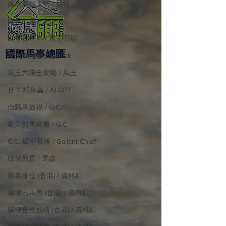
癲馬賽日大勢 / 波仔
師兄出馬 / 尤達
戈登說馬事 / 馬王哥頓
國際​馬事總匯
三 T 大茶飯 / LakLak
馬王六環全攻略 / 馬王
孖 T 和你贏 / AI GPT
自購馬透視 / G.C.
歐美新馬速遞 / G.C
G.C. 環宇脈搏 / Gallant Chief
綠茵新貴 / 馬森
賽事排位 (香港) / 資料組
騎練出馬表 (香港) / 資料組
騎練合作成績 (香港) / 資料組