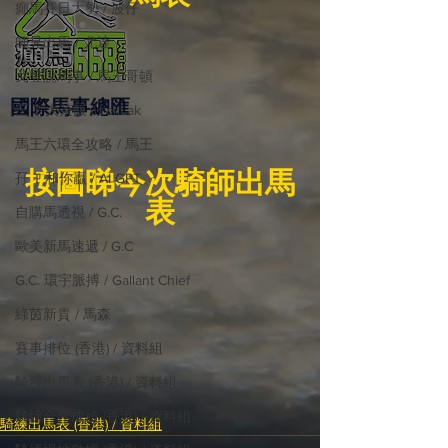
癲馬賽日大勢 / 波仔
師兄出馬 / 尤達
戈登說馬事 / 馬王哥頓
國際​馬事總匯
三 T 大茶飯 / LakLak
馬王六環全攻略 / 馬王
按圖睇今次騎師出馬
孖 T 和你贏 / AI GPT
表
自購馬透視 / G.C.
歐美新馬速遞 / G.C
G.C. 環宇脈搏 / Gallant Chief
綠茵新貴 / 馬森
賽事排位 (香港) / 資料組
騎練出馬表 (香港) / 資料組
騎練合作成績 (香港) / 資料組
騎練出馬表 (香港) / 資料組