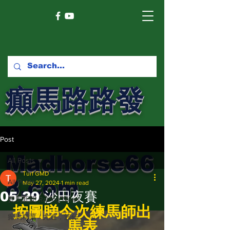
癲馬路路發
馬網
Post
Madhorse66
All Posts
Turf GMD
8.com
All Posts
May 27, 2024
1 min read
05-29 沙田夜賽
賽馬新聞 Racing News
按圖睇今次練馬師出
癲馬精選 / 尤達，波仔
馬表