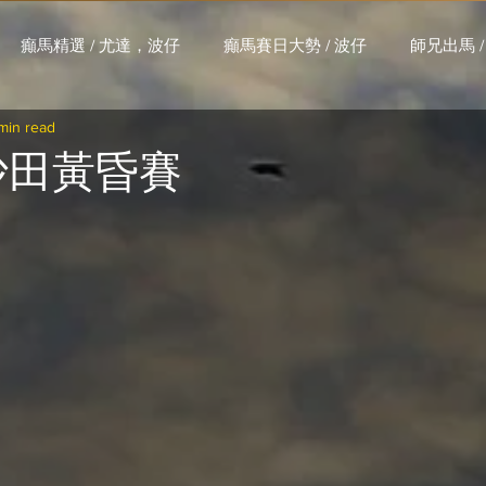
癲馬精選 / 尤達，波仔
癲馬賽日大勢 / 波仔
師兄出馬 /
min read
大茶飯 / LakLak
馬王六環全攻略 / 馬王
孖 T 和你贏 / AI G
 沙田黃昏賽
搏 / Gallant Chief
綠茵新貴 / 馬森
賽事排位 (香港) / 資
練合作成績 (香港) / 資料組
騎練場地數據 (香港) / 資料組