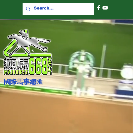
國際​馬事總匯