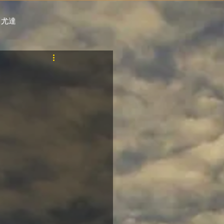
 尤達
PT
自購馬透視 / G.C.
料組
賽事報名 (香港) / 資料組