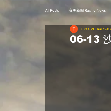
All Posts
賽馬新聞 Racing News
Turf GMD
Jun 12
0 
戈登說馬事 / 馬王哥頓
三 T 
06-13
歐美新馬速遞 / G.C
G.C. 環宇脈
騎練出馬表 (香港) / 資料組
騎
Saudi Cup 沙地盃