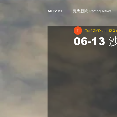
All Posts
賽馬新聞 Racing News
Turf GMD
Jun 12
0 
戈登說馬事 / 馬王哥頓
三 T 
06-13
歐美新馬速遞 / G.C
G.C. 環宇脈
騎練出馬表 (香港) / 資料組
騎
Saudi Cup 沙地盃