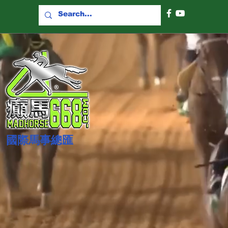
國際​馬事總匯