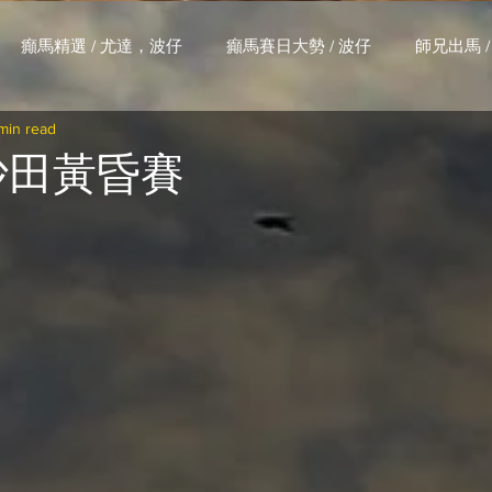
癲馬精選 / 尤達，波仔
癲馬賽日大勢 / 波仔
師兄出馬 /
min read
大茶飯 / LakLak
馬王六環全攻略 / 馬王
孖 T 和你贏 / AI G
 沙田黃昏賽
搏 / Gallant Chief
綠茵新貴 / 馬森
賽事排位 (香港) / 資
練合作成績 (香港) / 資料組
騎練場地數據 (香港) / 資料組