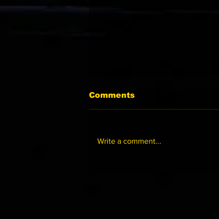
Comments
Write a comment...
07-01 沙田黃昏賽