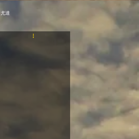
 尤達
PT
自購馬透視 / G.C.
料組
賽事報名 (香港) / 資料組