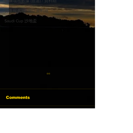
騎練場地數據 (香港) / 資料組
賽事報名 (香港) / 資料組
Saudi Cup 沙地盃
Comments
03-23 沙田日賽
03-15 沙田日賽
Write a comment...