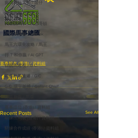
癲馬賽日大勢 / 波仔
師兄出馬 / 尤達
戈登說馬事 / 馬王哥頓
國際​馬事總匯
三 T 大茶飯 / LakLak
馬王六環全攻略 / 馬王
孖 T 和你贏 / AI GPT
賽事報名 (香港) / 資料組
自購馬透視 / G.C.
歐美新馬速遞 / G.C
G.C. 環宇脈搏 / Gallant Chief
綠茵新貴 / 馬森
賽事排位 (香港) / 資料組
See All
Recent Posts
騎練出馬表 (香港) / 資料組
騎練合作成績 (香港) / 資料組