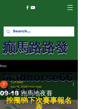
癲馬路路發
馬網
Post
Madhorse66
All Posts
Turf GMD
8.com
All Posts
Sep 14, 2024
1 min read
09-18 跑馬地夜賽
賽馬新聞 Racing News
按圖睇下次賽事報名
癲馬精選 / 尤達，波仔
表