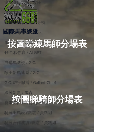
癲馬賽日大勢 / 波仔
師兄出馬 / 尤達
戈登說馬事 / 馬王哥頓
國際​馬事總匯
三 T 大茶飯 / LakLak
按圖睇練馬師分場表
馬王六環全攻略 / 馬王
孖 T 和你贏 / AI GPT
自購馬透視 / G.C.
歐美新馬速遞 / G.C
G.C. 環宇脈搏 / Gallant Chief
綠茵新貴 / 馬森
按圖睇騎師分場表
賽事排位 (香港) / 資料組
騎練出馬表 (香港) / 資料組
騎練合作成績 (香港) / 資料組