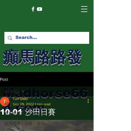
癲馬路路發
馬網
Post
Madhorse66
All Posts
Turf GMD
8.com
All Posts
Sep 29, 2022
1 min read
10-01 沙田日賽
賽馬新聞 Racing News
癲馬精選 / 尤達，波仔