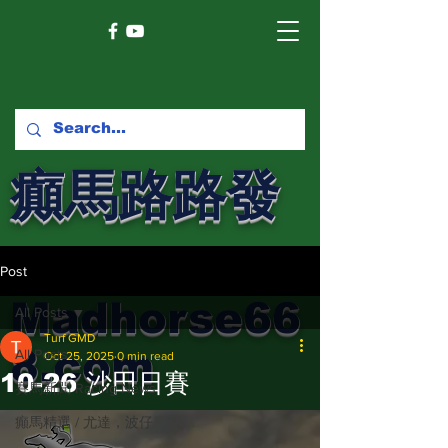
癲馬路路發
馬網
Post
Madhorse66
All Posts
Turf GMD
8.com
All Posts
Oct 25, 2025
0 min read
10-26 沙田日賽
賽馬新聞 Racing News
癲馬精選 / 尤達，波仔