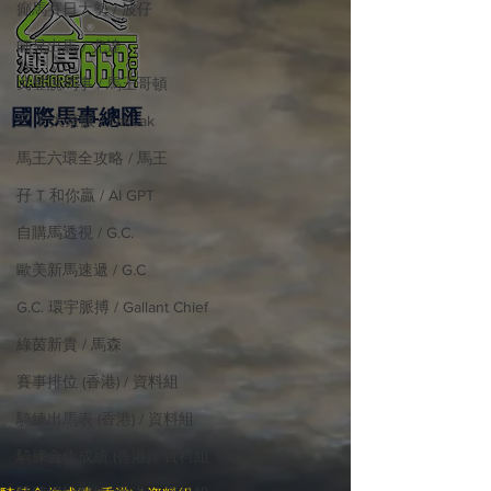
癲馬賽日大勢 / 波仔
師兄出馬 / 尤達
戈登說馬事 / 馬王哥頓
國際​馬事總匯
三 T 大茶飯 / LakLak
馬王六環全攻略 / 馬王
孖 T 和你贏 / AI GPT
自購馬透視 / G.C.
歐美新馬速遞 / G.C
G.C. 環宇脈搏 / Gallant Chief
綠茵新貴 / 馬森
賽事排位 (香港) / 資料組
騎練出馬表 (香港) / 資料組
騎練合作成績 (香港) / 資料組