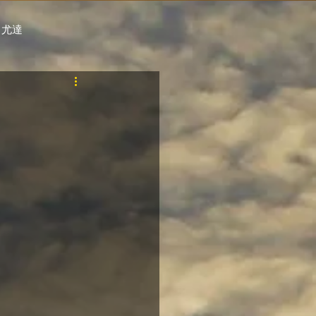
 尤達
PT
自購馬透視 / G.C.
料組
賽事報名 (香港) / 資料組