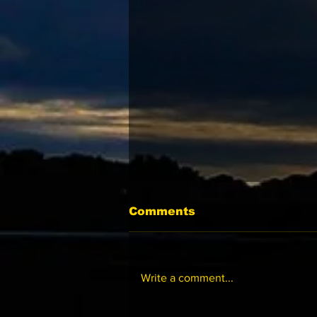
Comments
Write a comment...
07-15 跑馬地夜賽