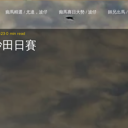
癲馬精選 / 尤達，波仔
癲馬賽日大勢 / 波仔
師兄出馬 /
023
0 min read
大茶飯 / LakLak
馬王六環全攻略 / 馬王
孖 T 和你贏 / AI G
 沙田日賽
搏 / Gallant Chief
綠茵新貴 / 馬森
賽事排位 (香港) / 資
練合作成績 (香港) / 資料組
騎練場地數據 (香港) / 資料組