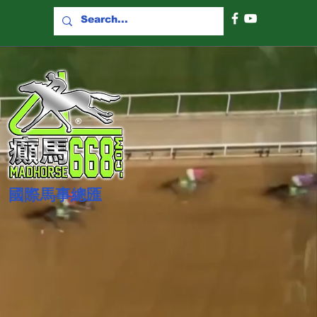
國際​馬事總匯