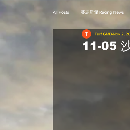
All Posts
賽馬新聞 Racing News
Turf GMD
Nov 2, 2
戈登說馬事 / 馬王哥頓
三 T 
11-05
歐美新馬速遞 / G.C
G.C. 環宇脈
騎練出馬表 (香港) / 資料組
騎
Saudi Cup 沙地盃