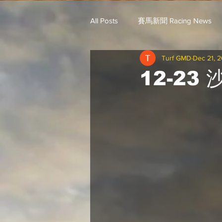
All Posts
賽馬新聞 Racing News
Turf GMD
Dec 21, 
戈登說馬事 / 馬王哥頓
三 T 
12-23
歐美新馬速遞 / G.C
G.C. 環宇脈
騎練出馬表 (香港) / 資料組
騎
Saudi Cup 沙地盃