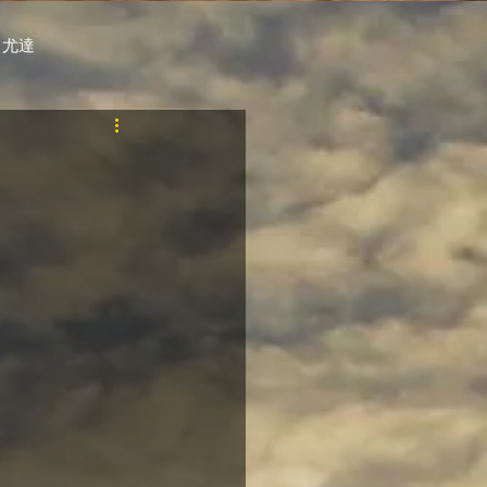
 尤達
PT
自購馬透視 / G.C.
料組
賽事報名 (香港) / 資料組