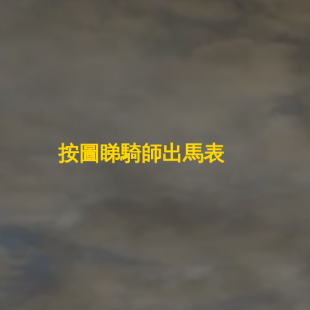
按圖睇騎師出馬表