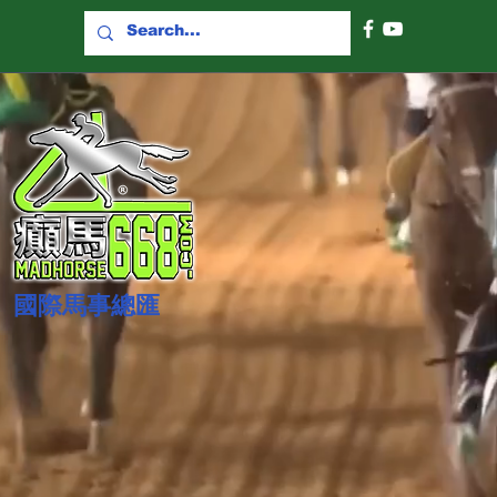
國際​馬事總匯