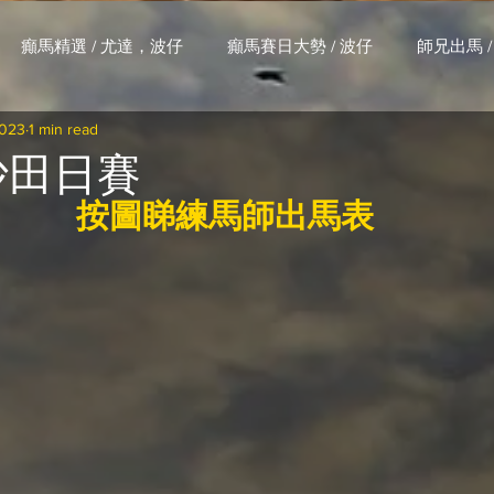
癲馬精選 / 尤達，波仔
癲馬賽日大勢 / 波仔
師兄出馬 /
2023
1 min read
大茶飯 / LakLak
馬王六環全攻略 / 馬王
孖 T 和你贏 / AI G
 沙田日賽
按圖睇練馬師出馬表
搏 / Gallant Chief
綠茵新貴 / 馬森
賽事排位 (香港) / 資
練合作成績 (香港) / 資料組
騎練場地數據 (香港) / 資料組