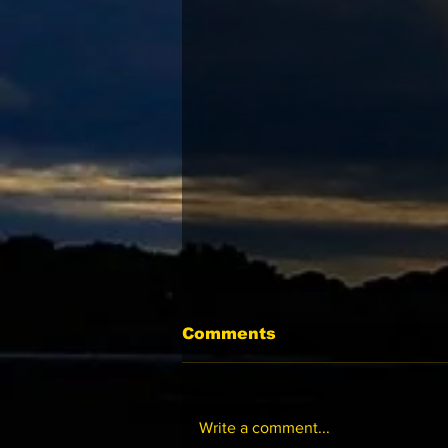
Comments
Write a comment...
07-15 跑馬地夜賽