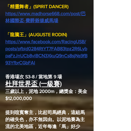
「精靈舞者」(SPIRIT DANCER)
https://www.madhorse668.com/post/巴
林國際盃-費爵爺揚威馬場
「龍騰王」(AUGUSTE RODIN)
https://www.facebook.com/RacingUSB/
posts/pfbid0284RtYT7FAB83tpz2R6Lyb
paFzJnUCb8viBCN3XkuQ9nCs8sjNs9fB
93YfbrCGbFAl
香港場次 S3-8 / 當地第 9 場
杜拜世界盃 (一級賽)
三歲以上，泥地 2000m，總獎金：美金 
$12,000,000
提到喧賓奪主，比起司馬經典，這組馬
的確失色，亦不無因由。以泥地賽為主
流的北美地區，近年每逢「馬」好少