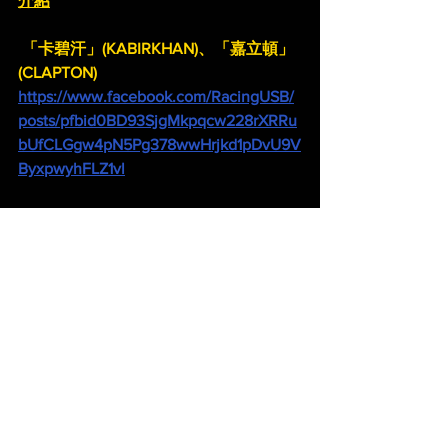
介紹
 「卡碧汗」(KABIRKHAN)、「嘉立頓」
(CLAPTON)
https://www.facebook.com/RacingUSB/
posts/pfbid0BD93SjgMkpqcw228rXRRu
bUfCLGgw4pN5Pg378wwHrjkd1pDvU9V
ByxpwyhFLZ1vl
 「桂冠河」(LAUREL RIVER)
https://www.facebook.com/RacingUSB/
posts/pfbid0C4q5BiSiKfjmMHveAELRiB
SAXZ3VeReLAVBt4KDAZCxwjhREFC7rt
vzyAmULzwsNl
 「扭計」(NEWGATE)
https://www.madhorse668.com/post/聖
安烈達讓賽-戴圖理「扭」出彩虹