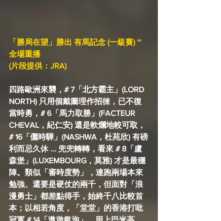
「勝局在望」勝出 有馬記念 (一級賽) ~ 
全場重播
(片段提供：JRA)
四路歐洲來襲，# 7「北方霸主」(LORD 
NORTH) 只用個戴圖理作招徠，已不復
當時勇，# 6「馬力取勝」(FACTEUR 
CHEVAL，紀仁安) 還是軟爛地較可取，
# 16「儷時驊」(NASHWA，杜苑欣) 有磅
利而忌久休 ... 兜兜轉轉，看來 # 8「盧
森堡」(LUXEMBOURG，莫雅) 才是最穩
陣。類似「審時度勢」，連跑兩場本來
勉強、還要是硬仗的兩千，但面對「浪
漫勇士」都差點得手，始終千八比較首
本；以相若角度，「堂堂」的香港打吡
冠軍 # 14「遨遊氣泡」，用上巴米高，