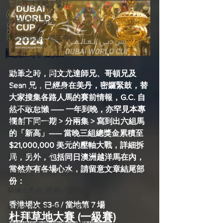
癲馬賽日大勢 / 波仔
師兄出馬 / 尤達
戈登說馬事 / 馬王哥頓
國際​馬事總匯
三 T 大茶飯 / LakLak
馬王六環全攻略 / 馬王
動筆之時，同文尤達師兄、哥頓兄及 
Sean 兄，已經身在美丹，密鑼緊鼓，替
孖 T 和你贏 / AI GPT
大家搜集各路人馬的賽前情報，G.C. 自
自購馬透視 / G.C.
然不敢怠懶 —— 一年到晚，亦罕見本專
欄創下同一期 > 分兩集 > 寫到出六組馬
歐美新馬速遞 / G.C
的「新高」—— 當晚三組總獎金累積至 
G.C. 環宇脈搏 / Gallant Chief
$21,000,000 美元的壓軸大戰，詳細拆
綠茵新貴 / 馬森
局，另外，包括同日澳洲越洋馬在內，
當然亦有各場心水，請留意文章結尾部
賽事排位 (香港) / 資料組
份：
騎練出馬表 (香港) / 資料組
香港場次 S3-6 / 當地第 7 場
騎練合作成績 (香港) / 資料組
杜拜草地大賽 (一級賽)