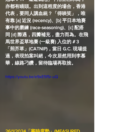
亦都有瞄頭。出到這程度的場合，香港
代表，要同人講血統？「得啖笑」，唯
有靠 [a] 近況 (recency)、[b] 平日本地賽
事中的磨練 (race-seasoning)、[c] 配搭
同 [d] 際遇，四瓣補充，盡力而為。在飛
馬世界盃草地賽 (一級賽) 入位的 # 3 
「荊芥草」(CATNIP)，當日 G.C. 現場提
過，表現拍案叫絕，今次居然用到李慕
華，線路刁鑽，留待臨場再取捨。
https://youtu.be/e9xE5f5r-uQ
26/1/2024「審時度勢」(MEASURED 