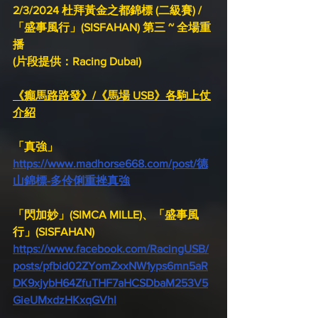
2/3/2024 杜拜黃金之都錦標 (二級賽) / 
「盛事風行」(SISFAHAN) 第三 ~ 全場重
播
(片段提供：Racing Dubai)
《癲馬路路發》/《馬場 USB》各駒上仗
介紹
「真強」
https://www.madhorse668.com/post/德
山錦標-多伶俐重挫真強
「閃加妙」(SIMCA MILLE)、「盛事風
行」(SISFAHAN)
https://www.facebook.com/RacingUSB/
posts/pfbid02ZYomZxxNW1yps6mn5aR
DK9xjybH64ZfuTHF7aHCSDbaM253V5
GieUMxdzHKxqGVhl