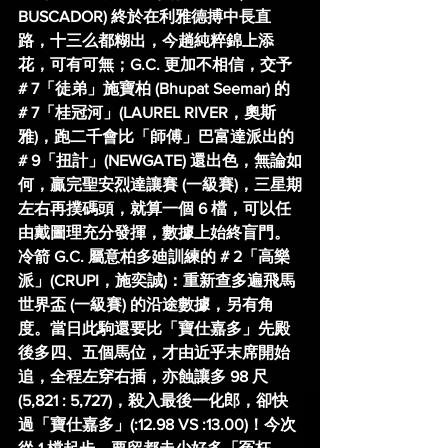
BUSCADOR) 終於在利雅德搏中長直
路，十三么都糊出，今趟純粹錦上添
花，可有可無；G.C. 更加不相信，交予 
# 7「徒弟」施寶柏 (Bhupat Seemar) 的 
# 7「桂冠河」(LAUREL RIVER，奧斯
雅)，跑二千會比「師傅」巴富達派出的 
# 9「扭計」(NEWGATE) 還出色，無論如
何，贏完聖安烈達讓賽 (一級賽)，三星期
左右再撲碼頭，就算一個 6 檔，可以任
由
戴圖理充分發揮
，數據上始終盲門。
冷箭 G.C. 屬意柏多廸訓練的 # 2「高樂
派」(CRUPI，施奕誠)：重新查多遍飛馬
世界盃 (一級賽) 的沿途數據，另有角
度。當日此駒還要比「寶仕嘉多」先殿
後多四、五個馬位，才由近乎末席開始
追，全程左穿右插，亦蝕讓多 98 尺 
(5,821 : 5,727)，殺入最後一化郎，卻快
過「寶仕嘉多」(:12.98 VS :13.00)！今次