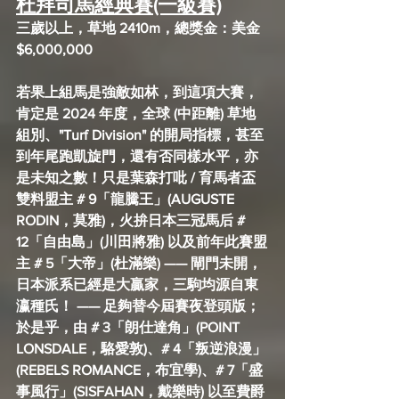
杜拜司馬經典賽(一級賽)
三歲以上，草地 2410m，總獎金：美金 
$6,000,000
若果上組馬是強敵如林，到這項大賽，
肯定是 2024 年度，全球 (中距離) 草地
組別、"Turf Division" 的開局指標，甚至
到年尾跑凱旋門，還有否同樣水平，亦
是未知之數！只是葉森打吡 / 育馬者盃
雙料盟主 # 9「龍騰王」(AUGUSTE 
RODIN，莫雅)，火拚日本三冠馬后 # 
12「自由島」(川田將雅) 以及前年此賽盟
主 # 5「大帝」(杜滿樂) —— 
閘門未開
，
日本派系
已經是大贏家，三駒均源自東
瀛種氏！ —— 足夠替今屆賽夜登頭版；
於是乎，由 # 3「朗仕達角」(POINT 
LONSDALE，駱愛敦)、# 4「叛逆浪漫」
(REBELS ROMANCE，布宜學)、# 7「盛
事風行」(SISFAHAN，戴樂時) 以至費爵