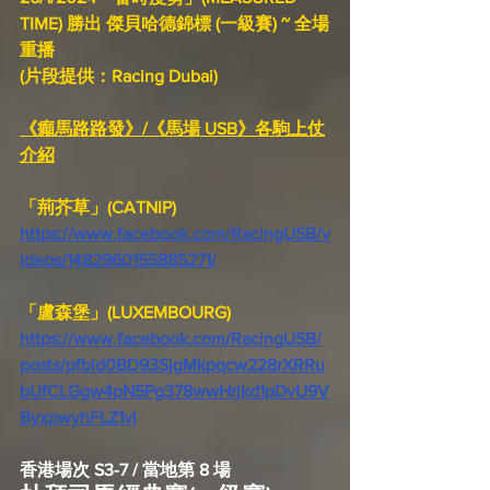
TIME) 勝出 傑貝哈德錦標 (一級賽) ~ 全場
重播
(片段提供：Racing Dubai)
《癲馬路路發》/《馬場 USB》各駒上仗
介紹
「荊芥草」(CATNIP)
https://www.facebook.com/RacingUSB/v
ideos/1482960155885271/
「盧森堡」(LUXEMBOURG)
https://www.facebook.com/RacingUSB/
posts/pfbid0BD93SjgMkpqcw228rXRRu
bUfCLGgw4pN5Pg378wwHrjkd1pDvU9V
ByxpwyhFLZ1vl
香港場次 S3-7 / 當地第 8 場