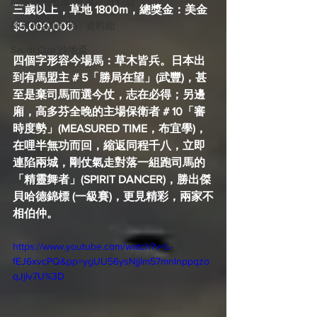
騎練場地數據 (香港) / 資料組
三歲以上，草地 1800m，總獎金：美金 
賽事報名 (香港) / 資料組
$5,000,000
Saudi Cup 沙地盃
四個字形容今場馬：草木皆兵。日本出
到有馬盟主 # 5「勝局在望」(武豐)，甚
至是棄司馬而選今仗，志在必得；另邊
廂，高多芬全晚的主場保衛者 # 10「審
時度勢」(MEASURED TIME，布宜學)，
在哩半無功而回，縮返同程千八，立即
連陷兩城，剛仗氣走對落一組跑司馬的
「精靈舞者」(SPIRIT DANCER)，勝出傑
貝哈德錦標 (一級賽)，更見精彩，兩家不
相伯仲。
https://www.youtube.com/watch?v=L-
fEJ6xvcPQ&pp=ygUU56ysNjjlm57mnInppqzo
qJjlv7U%3D