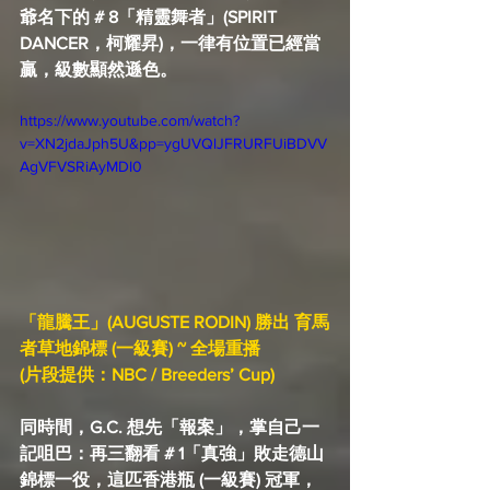
爺名下的 # 8「精靈舞者」(SPIRIT 
DANCER，柯耀昇)，一律有位置已經當
贏，級數顯然遜色。
https://www.youtube.com/watch?
v=XN2jdaJph5U&pp=ygUVQlJFRURFUiBDVV
AgVFVSRiAyMDI0
「龍騰王」(AUGUSTE RODIN) 勝出 育馬
者草地錦標 (一級賽) ~ 全場重播
(片段提供：NBC / Breeders’ Cup)
同時間，G.C. 想先「報案」，掌自己一
記咀巴：再三翻看 # 1「真強」敗走德山
錦標一役，這匹香港瓶 (一級賽) 冠軍，