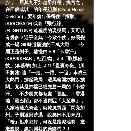
少，十居其九不如趁早打種，換言之，
在四歲或以上的年長組別 (Older Horse 
Division)，要年復年保得住「擅取」
(ARROGATE) 或甚「飛行線」
(FLIGHTLINE) 這程度的現役馬，又可以
有幾多？近乎全無！令致今仗，好易變
成一場 GII 味道極濃的千萬大戰 —— 今
屆正是例子。難怪由 # 6「卡碧汗」
(KABIRKHAN，杜百成)、# 4「取勝秘
技」(李慕華) 
加上  # 11「盈寶奇嶽」(川
田將雅) 
這「一走、一跟、一追」串成三
大熱門，撐起戰局，選馬範圍亦難以擴
闊。尤其是抽檔已經先勝一局的「卡碧
汗」，不少朋友都有處「盲點」：香港
地「最巴閉」都不過買匹「大至尊」，
人家哈薩克資金，就乾脆買匹「閃亮加
州」子嗣返回沙漠，說笑曰不用來跑、
「栓」起來都好，何況是跑泥地賽，撇
撇脫脫，贏到開巷的美國馬？！