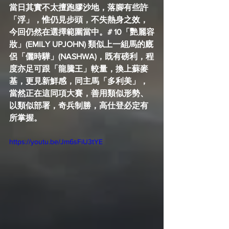
當日其實不太擅跑膠沙地，落腳有些許
「浮」，惟仍見步頭，不失熱身之效，
今回仍然在選擇範圍當中。# 10「艷麗容
妝」(EMILY UPJOHN) 類似上一組馬的廐
侶「儷時驊」(NASHWA)，既有磅利，程
度亦足可跟「龍騰王」較量，換上蘇麥
基，更見新鮮感，同主馬「多利美」，
當然正在這同項大賽，善用類似形勢、
以類似部署，奇兵制勝，高仕登必定有
所掌握。
https://youtu.be/Jm6sFiU3tYE