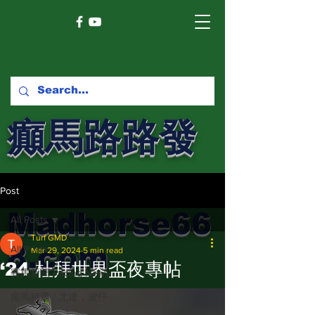
癲馬路路發
馬網
Post
Madhorse66
All Posts
Turf GMD
8.com
All Posts
Mar 29, 2024
5 min read
‘24 杜拜世界盃夜專帖
賽馬新聞 Racing News
癲馬精選 / 尤達，波仔