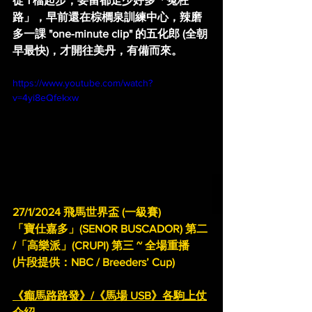
從 1 檔起步，要留都走少好多
「冤枉
路」
，早前還在棕櫚泉訓練中心，辣磨
多一課 "one-minute clip" 的五化郎 (全朝
早最快)，才開往美丹，有備而來。
https://www.youtube.com/watch?
v=4yi8eQfekxw
27/1/2024 飛馬世界盃 (一級賽)
「寶仕嘉多」(SENOR BUSCADOR) 第二 
/「高樂派」(CRUPI) 第三 ~ 全場重播
(片段提供：NBC / Breeders’ Cup)
《癲馬路路發》/《馬場 USB》各駒上仗