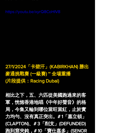
https://youtu.be/xyrQ8CoHIV8
27/1/2024「卡碧汗」(KABIRKHAN) 勝出
麥通挑戰賽 (一級賽) ~ 全場重播
(片段提供：Racing Dubai)
相比之下，五、六匹從美國跑過來的客
軍，恍惚香港地唱《中年好聲音》的格
局，今集又輪到哪位當旺當紅，止於實
力均勻、沒有真正突出。# 1「嘉立頓」
(CLAPTON)、# 3「削支」(DEFUNDED) 
跑到窟夾鈍，# 10「寶仕嘉多」(SENOR 