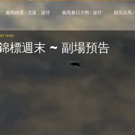
癲馬精選 / 尤達，波仔
癲馬賽日大勢 / 波仔
師兄出馬 /
in read
大茶飯 / LakLak
馬王六環全攻略 / 馬王
孖 T 和你贏 / AI G
蒙錦標週末 ~ 副場預告
搏 / Gallant Chief
綠茵新貴 / 馬森
賽事排位 (香港) / 資
練合作成績 (香港) / 資料組
騎練場地數據 (香港) / 資料組