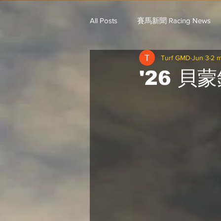
All Posts
賽馬新聞 Racing News
Turf GMD
Jun 3
2 m
戈登說馬事 / 馬王哥頓
三 T 
'26 貝
歐美新馬速遞 / G.C
G.C. 環宇脈
騎練出馬表 (香港) / 資料組
騎
Saudi Cup 沙地盃