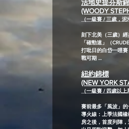
活地史提芬斯
(WOODY STEPH
（一級賽 / 三歲，泥地 
刻下北美（三歲）經
「確勁速」（CRUDE
打吡日的白岱一哩賽
戰可期 ...
紐約錦標
(NEW YORK ST
（一級賽 / 四歲以上馬
賽前最多「風波」的一組
導火線：上季法國
橡
房之後，首度列陣，遇