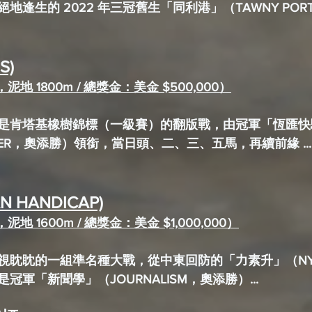
逢生的 2022 年三冠舊生「同利港」（TAWNY PORT
S)
地 1800m / 總獎金：美金 $500,000）
是肯塔基橡樹錦標（一級賽）的翻版戰，由冠軍「恆匯快
UNNER，奧添勝）領銜，當日頭、二、三、五馬，再續前緣 ...
N HANDICAP)
地 1600m / 總獎金：美金 $1,000,000）
視眈眈的一組準名種大戰，從中東回防的「力素升」（NY
軍「新聞學」（JOURNALISM，奧添勝）...