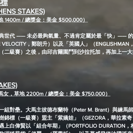
錦標
ENS STAKES)
1400m / 總獎金：美金 $500,000）
典世代 —— 未必最夠氣量、不過肯定屬於最「快」—— 
 VELOCITY，鄭朗升）以及「英國人」（ENGLISHMA
（二級賽）之後，由邱吉爾園鬥到沙拉托加，再加上一大
AKES)
女，草地 2200m / 總獎金：美金 $750,000）
對壘。大馬主彼德布蘭特（Peter M. Brant）與練
樹錦標（一級賽）盟主
「紫嬌娃」（GEZORA，華拉素
上白偉賢以「組合年期」（PORTFOLIO DURATION