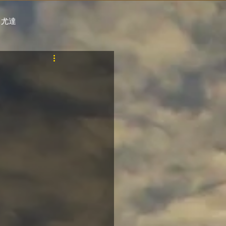
 尤達
PT
自購馬透視 / G.C.
料組
賽事報名 (香港) / 資料組