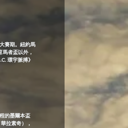
大賽期。紐約馬
育馬者盃以外，
C. 環宇脈搏》
程的墨爾本盃
Y，華拉素奇），