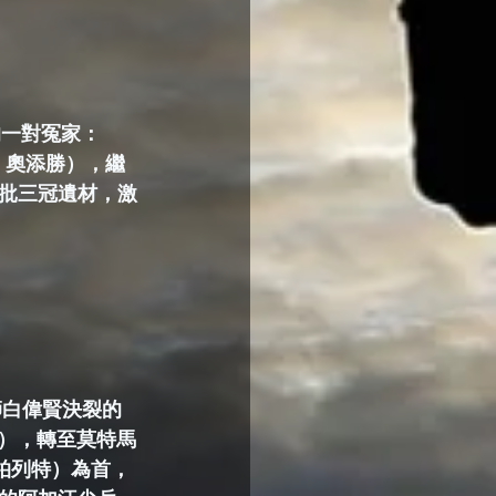
的一對冤家：
N，奧添勝），繼
批三冠遺材，激
馬師白偉賢決裂的
奇），轉至莫特馬
，柏列特）為首，