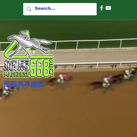
國際​馬事總匯