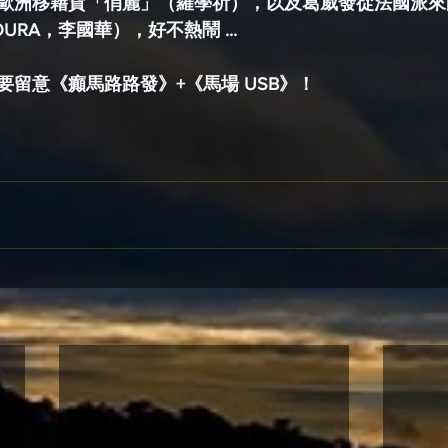
歐洲移藉貨「俏麗」（羅學祈），以及葛威發從法國派來
URA，李國華），好不熱鬧 ...
留意《癲馬路路發》+《馬場 USB》！