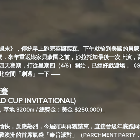
週末》，傳統早上跑完英國葉森、下午就輪到美國的貝蒙
財寶，來年重返娘家貝蒙園之前，沙拉托加最後一次上演，
天賽期，打從星期四（4/6）開始，已經好戲連場，《G.
此空間「劇透」一下 ——
請賽
D CUP INVITATIONAL)
草地 3200m / 總獎金：美金 $250,000）
愉快，反應熱烈，今屆頭馬再獲請柬，直接晉級年底跑同
澳洲的首席氣袋「奉旨派對」（PARCHMENT PART