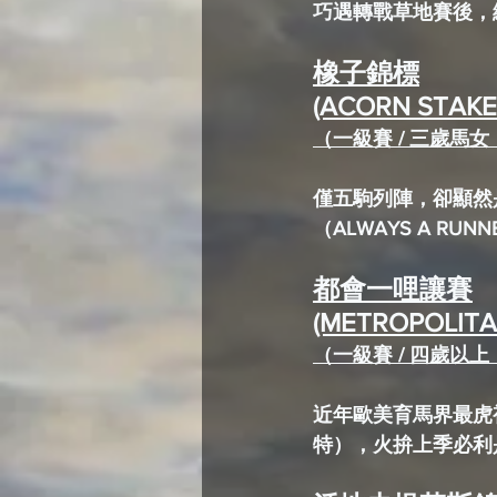
巧遇轉戰草地賽後，絕地
橡子錦標
(ACORN STAKE
（一級賽 / 三歲馬女，泥
僅五駒列陣，卻顯然
（ALWAYS A R
都會一哩讓賽
(METROPOLITA
（一級賽 / 四歲以上，泥
近年歐美育馬界最虎
特），火拚上季必利是冠