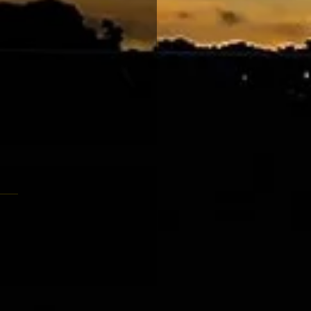
大賽 騎士勳章吐氣揚眉