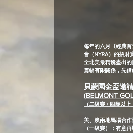
每年的六月《經典首
會（NYRA）的招
全北美最精銳盡出的四
篇幅有限關係，先借
貝蒙園金盃邀
(BELMONT GOL
（二級賽 / 四歲以上，
美、澳兩地馬場合作
（一級賽）；有意再戰