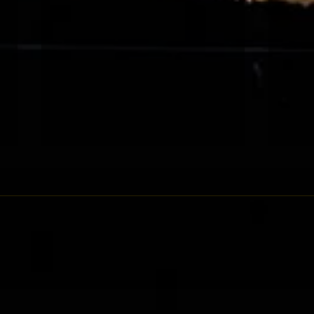
巴黎
阿姆斯特丹錦標 本地常識成就
佳話