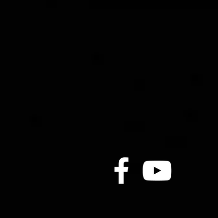
美國《三歲滿貫系列 》2027
獻新猷