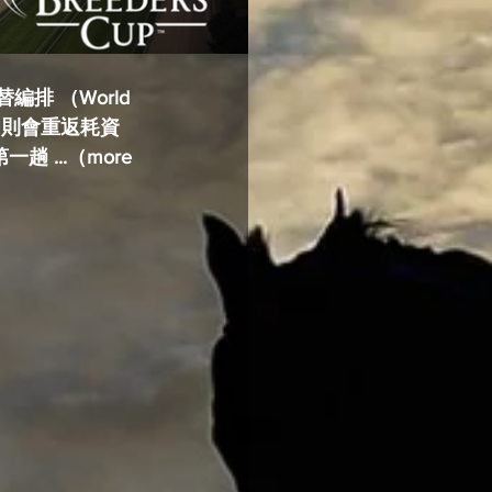
排 （World 
7 年，則會重返耗資
...（more 