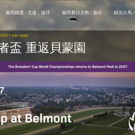
癲馬精選 / 尤達，波仔
癲馬賽日大勢 / 波仔
師兄出馬 /
2025
1 min read
大茶飯 / LakLak
馬王六環全攻略 / 馬王
孖 T 和你贏 / AI G
馬者盃 重返貝蒙園
搏 / Gallant Chief
綠茵新貴 / 馬森
賽事排位 (香港) / 資
練合作成績 (香港) / 資料組
騎練場地數據 (香港) / 資料組