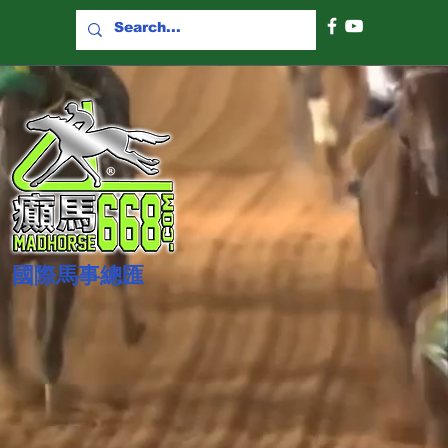
國際​馬事總匯