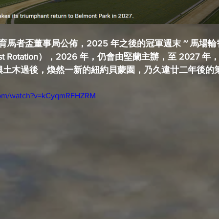
育馬者盃董事局公佈，2025 年之後的冠軍週末 ~ 馬場輪替編
~ Host Rotation），2026 年，仍會由堅蘭主辦，至 202
大興土木過後，煥然一新的紐約貝蒙園，乃久違廿二年後的第一趟 
.com/watch?v=kCyqmRFHZRM