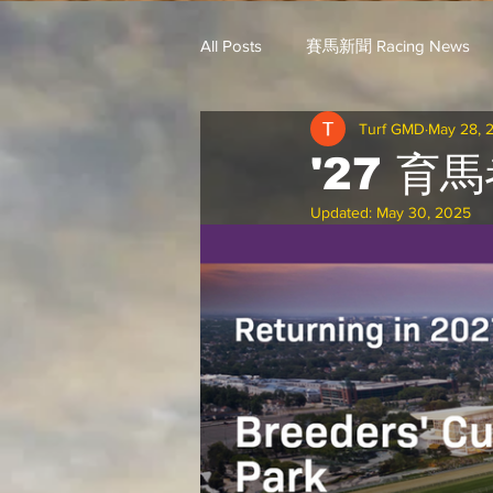
All Posts
賽馬新聞 Racing News
Turf GMD
May 28, 
戈登說馬事 / 馬王哥頓
三 T 
'27 育
Updated:
May 30, 2025
歐美新馬速遞 / G.C
G.C. 環宇脈
騎練出馬表 (香港) / 資料組
騎
Saudi Cup 沙地盃