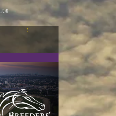
 尤達
PT
自購馬透視 / G.C.
料組
賽事報名 (香港) / 資料組